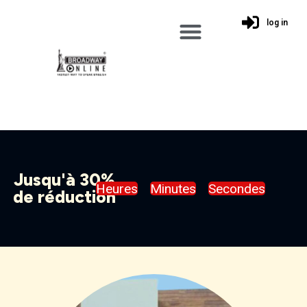
Aller
log in
au
contenu
Jusqu'à 30%
Heures
Minutes
Secondes
de réduction